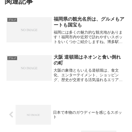
関連記事
福岡県の観光名所は、グルメもア
グルメ
ートも国宝も
福岡には多くの魅力的な観光地がありま
す！福岡市内や近郊で訪れやすいスポッ
トをいくつかご紹介しますね。博多駅周
辺キャナルシティ博多キャナル博多は、
博多駅から徒歩約10分の場所にある複合
商業施設です。建物が運河に囲まれ、ユ
大阪 道頓堀はネオンと食い倒れ
グルメ
ニークで開放的な造りが...
の町
大阪の象徴ともいえる道頓堀は、食文
化、エンターテイメント、ショッピン
グ、歴史が交差する活気溢れるエリア
で、訪れる人々を魅了し続けています。
このエリアは、古くから大阪の繁華街と
して発展してきましたが、今では世界中
の観光客にとって必見の観光スポ...
日本で本物のガウディーを感じるスポッ
ト