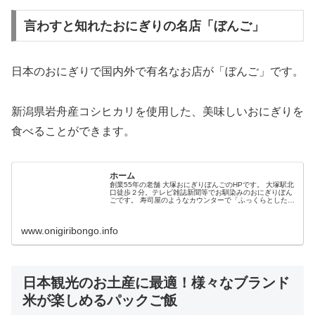
言わすと知れたおにぎりの名店「ぼんご」
日本のおにぎりで国内外で有名なお店が「ぼんご」です。
新潟県岩舟産コシヒカリを使用した、美味しいおにぎりを
食べることができます。
ホーム
創業55年の老舗 大塚おにぎりぼんごのHPです。 大塚駅北
口徒歩２分。テレビ雑誌新聞等でお馴染みのおにぎりぼん
ごです。 寿司屋のようなカウンターで「ふっくらとした暖
かいおにぎり」を提供しています。出来たての昭和の味付
けのおにぎりをぜひ食べに...
www.onigiribongo.info
日本観光のお土産に最適！様々なブランド
米が楽しめるパックご飯