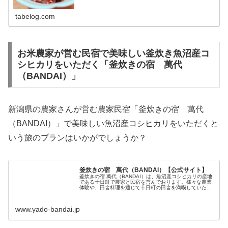
tabelog.com
お米農家が営む民宿で美味しい釜炊き魚沼産コ
シヒカリをいただく「釜炊きの宿 萬代
（BANDAI）」
新潟県の農家さんが営む農家民宿「釜炊きの宿 萬代
（BANDAI）」で美味しい魚沼産コシヒカリをいただくと
いう旅のプランはいかがでしょうか？
釜炊きの宿 萬代（BANDAI）【公式サイト】
釜炊きの宿 萬代（BANDAI）は、魚沼産コシヒカリの産地
である十日町で農家と民宿を営んでおります。様々な農業
体験や、田舎料理を通じて十日町の田舎を満喫していただ
ければと思います。お食事は十日町の「今」美味しい食材
をお楽しみいただけます。献...
www.yado-bandai.jp